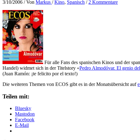
3/10/2006
/ Von
Markus
/
Kino
,
Spanisch
/
2 Kommentare
Für alle Fans des spanischen Kinos und der spa
Handel) widmet sich in der Titelstory «
Pedro Almodóvar. El genio del
(Juan Ramón: ¡te felicito por el texto!)
Die weiteren Themen von ECOS gibt es in der Monatsübersicht auf
e
Teilen mit:
Bluesky
Mastodon
Facebook
E-Mail