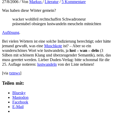
27/8/2006
/ Von
Markus
/
Literatur
/
5 Kommentare
Was haben diese Wörter gemein?
wacker wohlfeil rechtschaffen Schwadroneur
präsentabel obsiegen lustwandeln meucheln mitnichten
Auflösung
.
Bei vielen Wörtern ist eine solche Indizierung berechtigt; oder hätte
jemand gewußt, was eine
Muschkote
ist? – Aber so ein
wunderschönes Wort wie lustwandeln, ja
lust – wan – deln
(3
Silben mit schönem Klang und überzeugender Semantik), nein, das
muss gerettet werden. Lieber Duden-Verlag: bitte schonmal für die
25. Auflage notieren:
lustwandeln
von der Liste nehmen!
[via
txtnws
]
Teilen mit:
Bluesky
Mastodon
Facebook
E-Mail