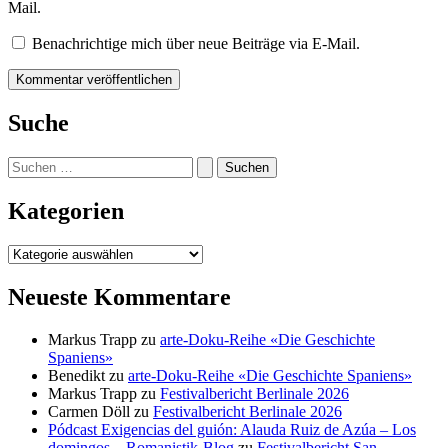
Mail.
Benachrichtige mich über neue Beiträge via E-Mail.
Suche
Suchen
nach:
Kategorien
Kategorien
Neueste Kommentare
Markus Trapp
zu
arte-Doku-Reihe «Die Geschichte
Spaniens»
Benedikt
zu
arte-Doku-Reihe «Die Geschichte Spaniens»
Markus Trapp
zu
Festivalbericht Berlinale 2026
Carmen Döll
zu
Festivalbericht Berlinale 2026
Pódcast Exigencias del guión: Alauda Ruiz de Azúa – Los
domingos – Romanistik-Blog
zu
Festivalbericht San