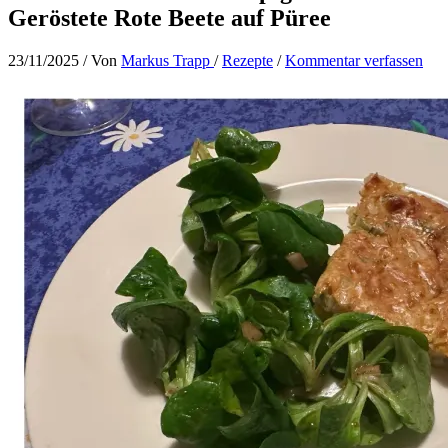
Geröstete Rote Beete auf Püree
23/11/2025
/ Von
Markus Trapp
/
Rezepte
/
Kommentar verfassen