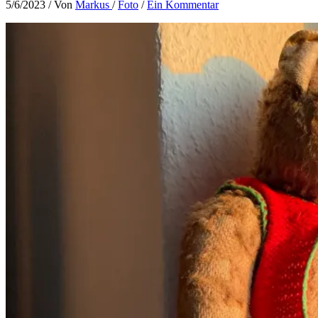
5/6/2023
/ Von
Markus
/
Foto
/
Ein Kommentar