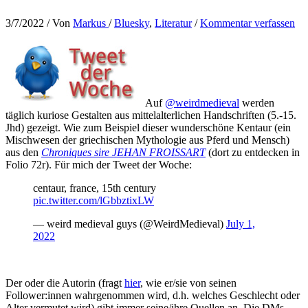
3/7/2022
/ Von
Markus
/
Bluesky
,
Literatur
/
Kommentar verfassen
Auf
@weirdmedieval
werden
täglich kuriose Gestalten aus mittelalterlichen Handschriften (5.-15.
Jhd) gezeigt. Wie zum Beispiel dieser wunderschöne Kentaur (ein
Mischwesen der griechischen Mythologie aus Pferd und Mensch)
aus den
Chroniques sire JEHAN FROISSART
(dort zu entdecken in
Folio 72r). Für mich der Tweet der Woche:
centaur, france, 15th century
pic.twitter.com/lGbbztixLW
— weird medieval guys (@WeirdMedieval)
July 1,
2022
Der oder die Autorin (fragt
hier
, wie er/sie von seinen
Follower:innen wahrgenommen wird, d.h. welches Geschlecht oder
Alter vermutet wird) gibt immer seine/ihre Quellen an. Die DMs