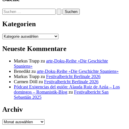
Suchen
nach:
Kategorien
Kategorien
Neueste Kommentare
Markus Trapp
zu
arte-Doku-Reihe «Die Geschichte
Spaniens»
Benedikt
zu
arte-Doku-Reihe «Die Geschichte Spaniens»
Markus Trapp
zu
Festivalbericht Berlinale 2026
Carmen Döll
zu
Festivalbericht Berlinale 2026
Pódcast Exigencias del guión: Alauda Ruiz de Azúa – Los
domingos – Romanistik-Blog
zu
Festivalbericht San
Sebastián 2025
Archiv
Archiv