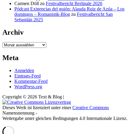
Carmen Döll
zu
Festivalbericht Berlinale 2026
Pódcast Exigencias del guión: Alauda Ruiz de Azúa – Los
domingos – Romanistik-Blog
zu
Festivalbericht San
Sebastián 2025
Archiv
Archiv
Meta
Anmelden
Eintrags-Feed
Kommentar-Feed
WordPress.org
Copyright © 2026 Text & Blog |
Dieses Werk ist lizenziert unter einer
Creative Commons
Namensnennung -
Weitergabe unter gleichen Bedingungen 4.0 Internationale Lizenz.