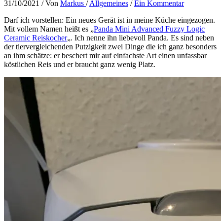
31/10/2021
/ Von
Markus
/
Allgemeines
/
Ein Kommentar
Darf ich vorstellen: Ein neues Gerät ist in meine Küche eingezogen.
Mit vollem Namen heißt es „
Panda Mini Advanced Fuzzy Logic
Ceramic Reiskocher
„. Ich nenne ihn liebevoll Panda. Es sind neben
der tiervergleichenden Putzigkeit zwei Dinge die ich ganz besonders
an ihm schätze: er beschert mir auf einfachste Art einen unfassbar
köstlichen Reis und er braucht ganz wenig Platz.