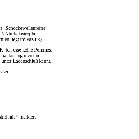
ers „Schockewellenreiter“
uf NAturkatastrophen
ien liegt im Pazifik)
K, ich esse keine Pommes,
h hat bislang niemand
 unter Ladenschluß kennt.
 sei.
sind mit
*
markiert