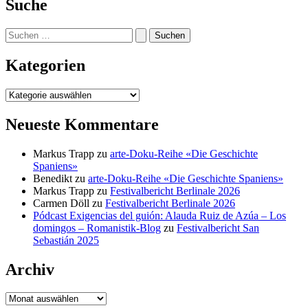
Suche
Suchen
nach:
Kategorien
Kategorien
Neueste Kommentare
Markus Trapp
zu
arte-Doku-Reihe «Die Geschichte
Spaniens»
Benedikt
zu
arte-Doku-Reihe «Die Geschichte Spaniens»
Markus Trapp
zu
Festivalbericht Berlinale 2026
Carmen Döll
zu
Festivalbericht Berlinale 2026
Pódcast Exigencias del guión: Alauda Ruiz de Azúa – Los
domingos – Romanistik-Blog
zu
Festivalbericht San
Sebastián 2025
Archiv
Archiv