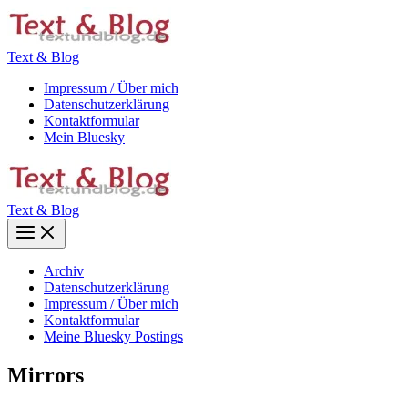
Zum
Inhalt
springen
Text & Blog
Impressum / Über mich
Datenschutzerklärung
Kontaktformular
Mein Bluesky
Text & Blog
Main
Menu
Archiv
Datenschutzerklärung
Impressum / Über mich
Kontaktformular
Meine Bluesky Postings
Mirrors