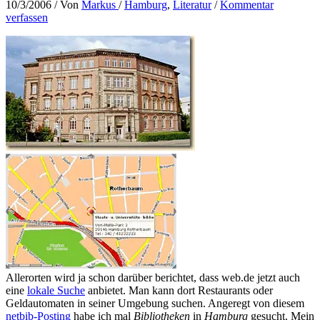
10/3/2006
/ Von
Markus
/
Hamburg
,
Literatur
/
Kommentar
verfassen
Allerorten wird ja schon darüber berichtet, dass web.de jetzt auch
eine
lokale Suche
anbietet. Man kann dort Restaurants oder
Geldautomaten in seiner Umgebung suchen. Angeregt von diesem
netbib-Posting
habe ich mal
Bibliotheken
in
Hamburg
gesucht. Mein