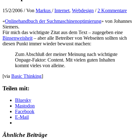
15/2/2006
/ Von
Markus
/
Internet
,
Webdesign
/
2 Kommentare
«
Onlinehandbuch der Suchmaschinenoptimierung
» von Johannes
Siemers.
Für mich das wichtigste Zitat aus dem Text – zugegeben eine
Binsenweisheit
– aber alle Betreiber von Webseiten sollten sich
diesen Punkt immer wieder bewusst machen:
Zum Abschluß der meiner Meinung nach wichtigste
Onpage-Faktor: Content. Mit vielen guten Inhalten
kommt vieles von alleine.
[via
Basic Thinking
]
Teilen mit:
Bluesky
Mastodon
Facebook
E-Mail
Ähnliche Beiträge