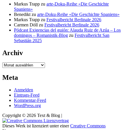
Markus Trapp
zu
arte-Doku-Reihe «Die Geschichte
Spaniens»
Benedikt
zu
arte-Doku-Reihe «Die Geschichte Spaniens»
Markus Trapp
zu
Festivalbericht Berlinale 2026
Carmen Döll
zu
Festivalbericht Berlinale 2026
Pódcast Exigencias del guión: Alauda Ruiz de Azúa – Los
domingos – Romanistik-Blog
zu
Festivalbericht San
Sebastián 2025
Archiv
Archiv
Meta
Anmelden
Eintrags-Feed
Kommentar-Feed
WordPress.org
Copyright © 2026 Text & Blog |
Dieses Werk ist lizenziert unter einer
Creative Commons