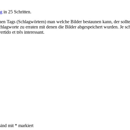
ng
in 25 Schritten.
chen Tags (Schlagwörtern) man welche Bilder bestaunen kann, der sollt
hlagworte zu erraten mit denen die Bilder abgespeichert wurden. Je sch
rtido et très interessant.
sind mit
*
markiert