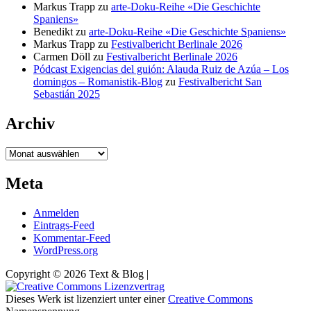
Markus Trapp
zu
arte-Doku-Reihe «Die Geschichte
Spaniens»
Benedikt
zu
arte-Doku-Reihe «Die Geschichte Spaniens»
Markus Trapp
zu
Festivalbericht Berlinale 2026
Carmen Döll
zu
Festivalbericht Berlinale 2026
Pódcast Exigencias del guión: Alauda Ruiz de Azúa – Los
domingos – Romanistik-Blog
zu
Festivalbericht San
Sebastián 2025
Archiv
Archiv
Meta
Anmelden
Eintrags-Feed
Kommentar-Feed
WordPress.org
Copyright © 2026 Text & Blog |
Dieses Werk ist lizenziert unter einer
Creative Commons