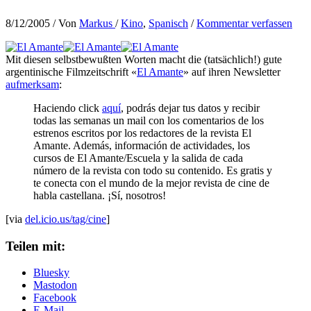
8/12/2005
/ Von
Markus
/
Kino
,
Spanisch
/
Kommentar verfassen
Mit diesen selbstbewußten Worten macht die (tatsächlich!) gute
argentinische Filmzeitschrift «
El Amante
» auf ihren Newsletter
aufmerksam
:
Haciendo click
aquí
, podrás dejar tus datos y recibir
todas las semanas un mail con los comentarios de los
estrenos escritos por los redactores de la revista El
Amante. Además, información de actividades, los
cursos de El Amante/Escuela y la salida de cada
número de la revista con todo su contenido. Es gratis y
te conecta con el mundo de la mejor revista de cine de
habla castellana. ¡Sí, nosotros!
[via
del.icio.us/tag/cine
]
Teilen mit:
Bluesky
Mastodon
Facebook
E-Mail