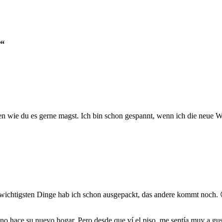
n“
ten wie du es gerne magst. Ich bin schon gespannt, wenn ich die neue
 wichtigsten Dinge hab ich schon ausgepackt, das andere kommt noch.
o hace su nuevo hogar. Pero desde que ví el piso, me sentía muy a gus