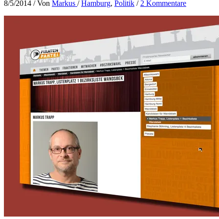
8/5/2014
/ Von
Markus
/
Hamburg
,
Politik
/
2 Kommentare