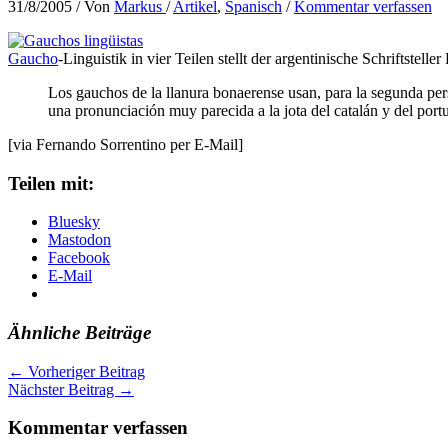
31/8/2005
/ Von
Markus
/
Artikel
,
Spanisch
/
Kommentar verfassen
Gaucho
-Linguistik in vier Teilen stellt der argentinische Schriftstel
Los gauchos de la llanura bonaerense usan, para la segunda perso
una pronunciación muy parecida a la jota del catalán y del port
[via Fernando Sorrentino per E-Mail]
Teilen mit:
Bluesky
Mastodon
Facebook
E-Mail
Ähnliche Beiträge
←
Vorheriger Beitrag
Nächster Beitrag
→
Kommentar verfassen