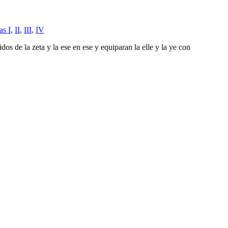
as I
,
II
,
III
,
IV
os de la zeta y la ese en ese y equiparan la elle y la ye con