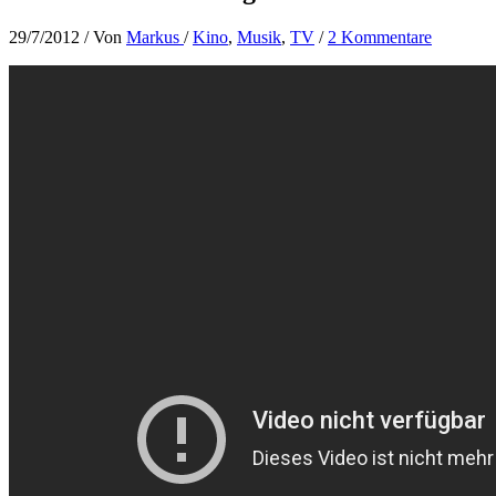
29/7/2012
/ Von
Markus
/
Kino
,
Musik
,
TV
/
2 Kommentare