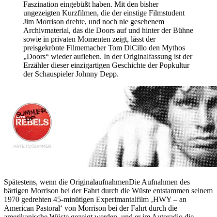
Faszination eingebüßt haben. Mit den bisher
ungezeigten Kurzfilmen, die der einstige Filmstudent
Jim Morrison drehte, und noch nie gesehenem
Archivmaterial, das die Doors auf und hinter der Bühne
sowie in privaten Momenten zeigt, lässt der
preisgekrönte Filmemacher Tom DiCillo den Mythos
„Doors“ wieder aufleben. In der Originalfassung ist der
Erzähler dieser einzigartigen Geschichte der Popkultur
der Schauspieler Johnny Depp.
Spätestens, wenn die Originalaufnahmen
Die Aufnahmen des
bärtigen Morrison bei der Fahrt durch die Wüste entstammen seinem
1970 gedrehten 45-minütigen Experimantalfilm ‚HWY – an
American Pastoral‘
von Morrison bei der Fahrt durch die
amerikanische Wüste gezeigt werden, und er im Autoradio die