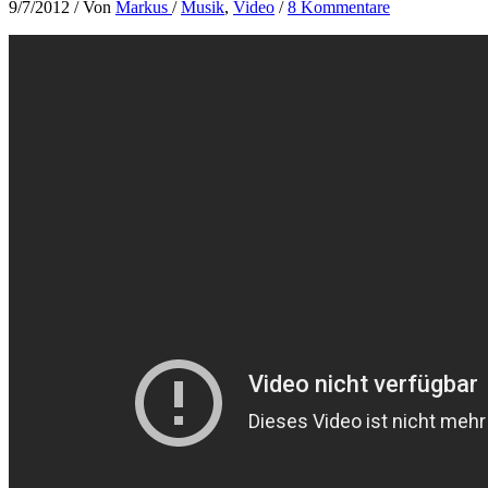
9/7/2012
/ Von
Markus
/
Musik
,
Video
/
8 Kommentare