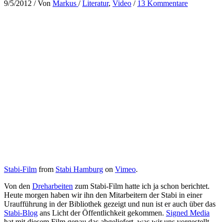
9/5/2012
/ Von
Markus
/
Literatur
,
Video
/
13 Kommentare
Stabi-Film
from
Stabi Hamburg
on
Vimeo
.
Von den
Dreharbeiten
zum Stabi-Film hatte ich ja schon berichtet.
Heute morgen haben wir ihn den Mitarbeitern der Stabi in einer
Uraufführung in der Bibliothek gezeigt und nun ist er auch über das
Stabi-Blog
ans Licht der Öffentlichkeit gekommen.
Signed Media
hat mit diesem Film genau das abgeliefert, was wir uns vorgestellt