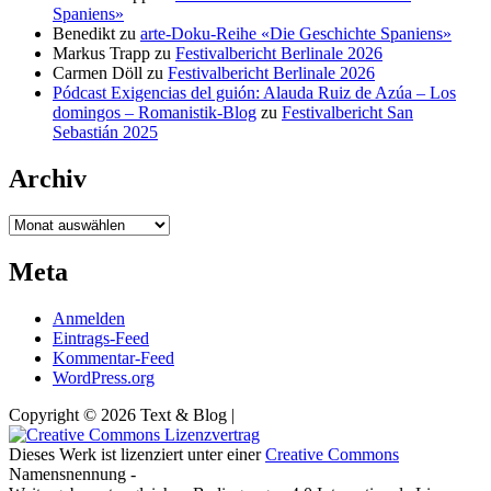
Spaniens»
Benedikt
zu
arte-Doku-Reihe «Die Geschichte Spaniens»
Markus Trapp
zu
Festivalbericht Berlinale 2026
Carmen Döll
zu
Festivalbericht Berlinale 2026
Pódcast Exigencias del guión: Alauda Ruiz de Azúa – Los
domingos – Romanistik-Blog
zu
Festivalbericht San
Sebastián 2025
Archiv
Archiv
Meta
Anmelden
Eintrags-Feed
Kommentar-Feed
WordPress.org
Copyright © 2026 Text & Blog |
Dieses Werk ist lizenziert unter einer
Creative Commons
Namensnennung -