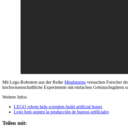
Mit Lego-Robotern aus der Reihe
Mindstorms
versuchen Forscher de
hochwissenschaftliche Experimente mit einfachen Gebrauchsgütern u
Weitere Infos:
LEGO robots help scientists build artificial bones
Lego bots asisten la producción de huesos artificiales
Teilen mit: