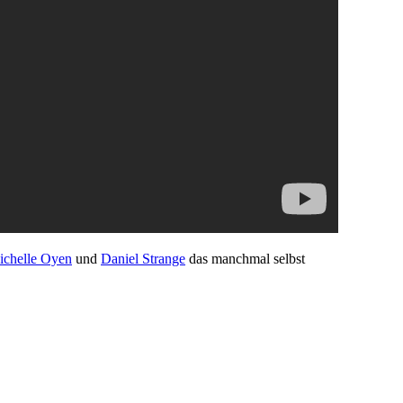
ichelle Oyen
und
Daniel Strange
das manchmal selbst