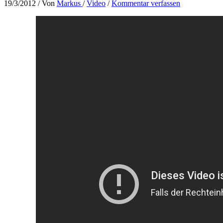
19/3/2012
/ Von
Markus
/
Video
/
Kommentar verfassen