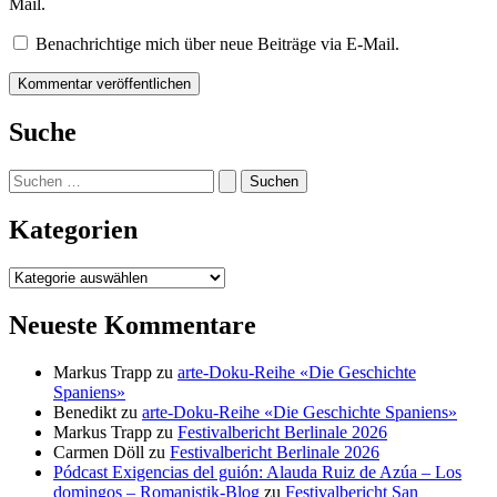
Mail.
Benachrichtige mich über neue Beiträge via E-Mail.
Suche
Suchen
nach:
Kategorien
Kategorien
Neueste Kommentare
Markus Trapp
zu
arte-Doku-Reihe «Die Geschichte
Spaniens»
Benedikt
zu
arte-Doku-Reihe «Die Geschichte Spaniens»
Markus Trapp
zu
Festivalbericht Berlinale 2026
Carmen Döll
zu
Festivalbericht Berlinale 2026
Pódcast Exigencias del guión: Alauda Ruiz de Azúa – Los
domingos – Romanistik-Blog
zu
Festivalbericht San