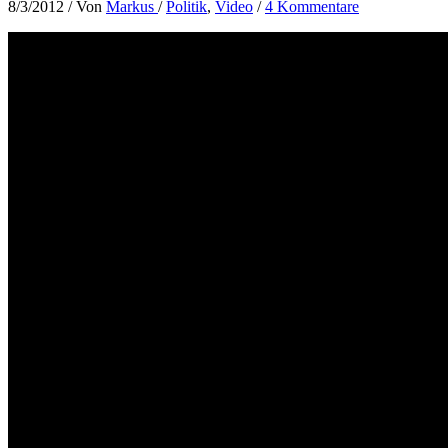
8/3/2012
/ Von
Markus
/
Politik
,
Video
/
4 Kommentare