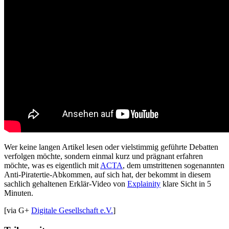
Wer keine langen Artikel lesen oder vielstimmig geführte Debatten
verfolgen möchte, sondern einmal kurz und prägnant erfahren
möchte, was es eigentlich mit
ACTA
, dem umstrittenen sogenannten
Anti-Piratertie-Abkommen, auf sich hat, der bekommt in diesem
sachlich gehaltenen Erklär-Video von
Explainity
klare Sicht in 5
Minuten.
[via G+
Digitale Gesellschaft e.V.
]