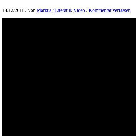
14/12/2011
/ Von
Markus
/
Literatur
,
Video
/
Kommentar verfassen