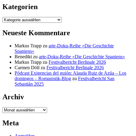
Kategorien
Kategorien
Neueste Kommentare
Markus Trapp
zu
arte-Doku-Reihe «Die Geschichte
Spaniens»
Benedikt
zu
arte-Doku-Reihe «Die Geschichte Spaniens»
Markus Trapp
zu
Festivalbericht Berlinale 2026
Carmen Döll
zu
Festivalbericht Berlinale 2026
Pódcast Exigencias del guión: Alauda Ruiz de Azúa – Los
domingos – Romanistik-Blog
zu
Festivalbericht San
Sebastián 2025
Archiv
Archiv
Meta
Anmelden