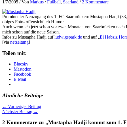
1/7/2005
/ Von
Markus
/
Fußball
,
Saarland
/
2 Kommentare
Prominenter Neuzugang des 1. FC Saarbrücken: Mustapha Hadji (33, o
obiges Foto- offensichtlich Humor.
Auch wenn ich jetzt schon vor zwei Monaten von Saarbrücken nach 
mich schon auf die neue Saison.
Infos zu Mustapha Hadji auf
ludwigspark.de
und auf „
El Habziz Ho
[via
netzeitung
]
Teilen mit:
Bluesky
Mastodon
Facebook
E-Mail
Ähnliche Beiträge
←
Vorheriger Beitrag
Nächster Beitrag
→
2 Kommentare zu „Mustapha Hadji kommt zum 1. 