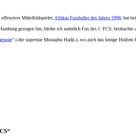
ffensiver Mittelfeldspieler,
Afrikas Fussballer des Jahres 1998
, hat b
Hamburg gezogen bin, bleibe ich natürlich Fan des 1. FCS, beobacht
mepage
“ (-the superstar Mustapha Hadji-), wo auch das lustige Hutfoto
FCS“