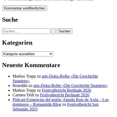
Suche
Suchen
nach:
Kategorien
Kategorien
Neueste Kommentare
Markus Trapp
zu
arte-Doku-Reihe «Die Geschichte
Spaniens»
Benedikt
zu
arte-Doku-Reihe «Die Geschichte Spaniens»
Markus Trapp
zu
Festivalbericht Berlinale 2026
Carmen Döll
zu
Festivalbericht Berlinale 2026
Pódcast Exigencias del guión: Alauda Ruiz de Azúa – Los
domingos – Romanistik-Blog
zu
Festivalbericht San
Sebastián 2025