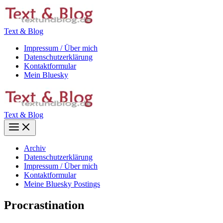
Zum
Inhalt
springen
Text & Blog
Impressum / Über mich
Datenschutzerklärung
Kontaktformular
Mein Bluesky
Text & Blog
Main
Menu
Archiv
Datenschutzerklärung
Impressum / Über mich
Kontaktformular
Meine Bluesky Postings
Procrastination