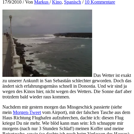
17/9/2010
/ Von
Markus
/
Kino
,
Spanisch
/
10 Kommentare
Das Wetter ist exakt
zu unserer Ankunft in San Sebastián schlechter geworden. Doch das
ändert sich erfahrungsgemäss schnell in Donostia. Und wir sind ja
wegen des Kinos hier, nicht wegen des Wetters. Die Sonne darf aber
trotzdem bald wieder raus kommen.
Nachdem mir gestern morgen das Missgeschick passierte (siehe
mein
Morgen-Tweet
vom Airport), mit der falschen Tasche aus dem
Haus Richtung Flughafen aufzubrechen, dachte ich: diesen Flug
kriegst Du nie mehr. Wie blöd kann man sein: Ich schnappte mir
morgens (nach nur 3 Stunden Schlaf!) meinen Koffer und meine
Reisetasche, sowie (so dachte ich noch beim Verlassen des Hauses)