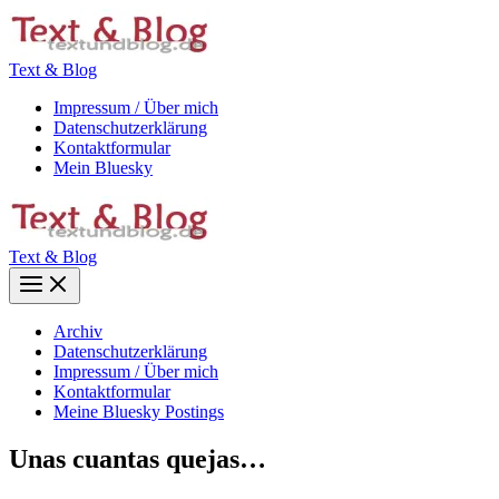
Zum
Inhalt
springen
Text & Blog
Impressum / Über mich
Datenschutzerklärung
Kontaktformular
Mein Bluesky
Text & Blog
Main
Menu
Archiv
Datenschutzerklärung
Impressum / Über mich
Kontaktformular
Meine Bluesky Postings
Unas cuantas quejas…