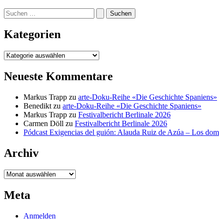
Suchen
nach:
Kategorien
Kategorien
Neueste Kommentare
Markus Trapp
zu
arte-Doku-Reihe «Die Geschichte Spaniens»
Benedikt
zu
arte-Doku-Reihe «Die Geschichte Spaniens»
Markus Trapp
zu
Festivalbericht Berlinale 2026
Carmen Döll
zu
Festivalbericht Berlinale 2026
Pódcast Exigencias del guión: Alauda Ruiz de Azúa – Los do
Archiv
Archiv
Meta
Anmelden