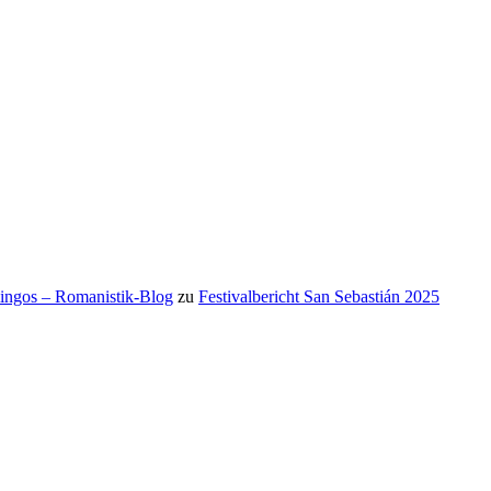
mingos – Romanistik-Blog
zu
Festivalbericht San Sebastián 2025