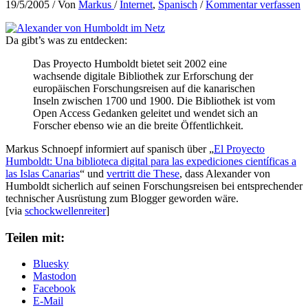
19/5/2005
/ Von
Markus
/
Internet
,
Spanisch
/
Kommentar verfassen
Da gibt’s was zu entdecken:
Das Proyecto Humboldt bietet seit 2002 eine
wachsende digitale Bibliothek zur Erforschung der
europäischen Forschungsreisen auf die kanarischen
Inseln zwischen 1700 und 1900. Die Bibliothek ist vom
Open Access Gedanken geleitet und wendet sich an
Forscher ebenso wie an die breite Öffentlichkeit.
Markus Schnoepf informiert auf spanisch über „
El Proyecto
Humboldt: Una biblioteca digital para las expediciones científicas a
las Islas Canarias
“ und
vertritt die These
, dass Alexander von
Humboldt sicherlich auf seinen Forschungsreisen bei entsprechender
technischer Ausrüstung zum Blogger geworden wäre.
[via
schockwellenreiter
]
Teilen mit:
Bluesky
Mastodon
Facebook
E-Mail