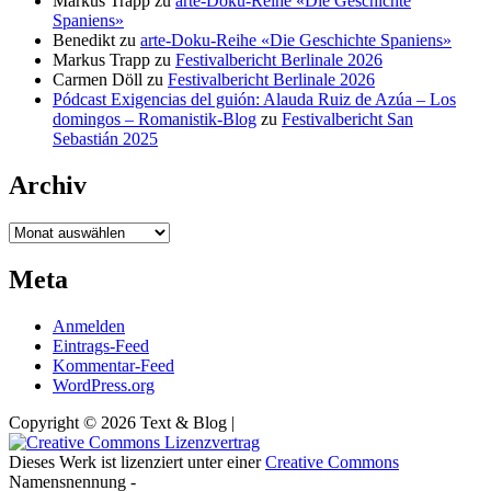
Markus Trapp
zu
arte-Doku-Reihe «Die Geschichte
Spaniens»
Benedikt
zu
arte-Doku-Reihe «Die Geschichte Spaniens»
Markus Trapp
zu
Festivalbericht Berlinale 2026
Carmen Döll
zu
Festivalbericht Berlinale 2026
Pódcast Exigencias del guión: Alauda Ruiz de Azúa – Los
domingos – Romanistik-Blog
zu
Festivalbericht San
Sebastián 2025
Archiv
Archiv
Meta
Anmelden
Eintrags-Feed
Kommentar-Feed
WordPress.org
Copyright © 2026 Text & Blog |
Dieses Werk ist lizenziert unter einer
Creative Commons
Namensnennung -