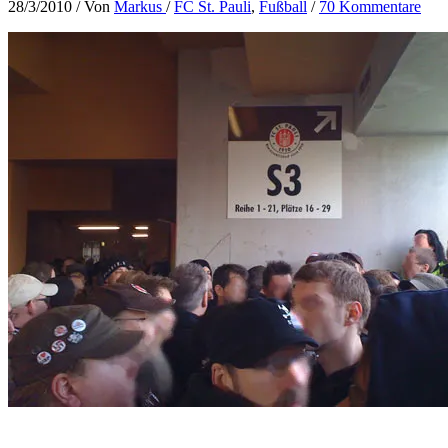
28/3/2010
/ Von
Markus
/
FC St. Pauli
,
Fußball
/
70 Kommentare