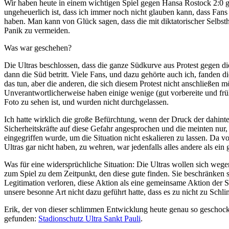
Wir haben heute in einem wichtigen Spiel gegen Hansa Rostock 2:0 ge
ungeheuerlich ist, dass ich immer noch nicht glauben kann, dass Fans
haben. Man kann von Glück sagen, dass die mit diktatorischer Selbst
Panik zu vermeiden.
Was war geschehen?
Die Ultras beschlossen, dass die ganze Südkurve aus Protest gegen d
dann die Süd betritt. Viele Fans, und dazu gehörte auch ich, fanden d
das tun, aber die anderen, die sich diesem Protest nicht anschließen
Unverantwortlicherweise haben einige wenige (gut vorbereite und früh
Foto zu sehen ist, und wurden nicht durchgelassen.
Ich hatte wirklich die große Befürchtung, wenn der Druck der dahi
Sicherheitskräfte auf diese Gefahr angesprochen und die meinten nur
eingegriffen wurde, um die Situation nicht eskalieren zu lassen. Da 
Ultras gar nicht haben, zu wehren, war jedenfalls alles andere als ein 
Was für eine widersprüchliche Situation: Die Ultras wollen sich weg
zum Spiel zu dem Zeitpunkt, den diese gute finden. Sie beschränken s
Legitimation verloren, diese Aktion als eine gemeinsame Aktion der S
unsere besonne Art nicht dazu geführt hatte, dass es zu nicht zu Sc
Erik, der von dieser schlimmen Entwicklung heute genau so geschockt 
gefunden:
Stadionschutz Ultra Sankt Pauli
.