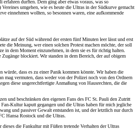
i erfahren durften. Dem ging aber etwas voraus, was so
!) Vereines umgehen, wie es heute die Ultras in der Südkurve gemacht
üdkurve einnehmen wollten, so besonnen waren, eine aufkommende
lätze auf der Süd während der ersten fünf Minuten leer lässt und erst
trete die Meinung, wer einen solchen Protest machen möchte, der soll
tze in dem Moment einzunehmen, in dem sie es für richtig halten.
ie Zugänge blockiert. Wir standen in dem Bereich, der auf obigem
en würde, dass es zu einer Panik kommen könnte. Wir haben die
 Man mag vermuten, dass weder von der Polizei noch von den Ordnern
s gegen diese ungerechtfertigte Anmaßung von Hausrechten, die die
zen und beschränken den eigenen Fans des FC St. Pauli den Zutritt
n Fan-Kultur kaputt gegangen und die Ultras haben für mich jegliche
ang und passiver Gewalt entstanden ist, und der letztlich nur durch
 FC Hansa Rostock und die Ultras.
 dieses die Fankultur mit Füßen tretende Verhalten der Ultras