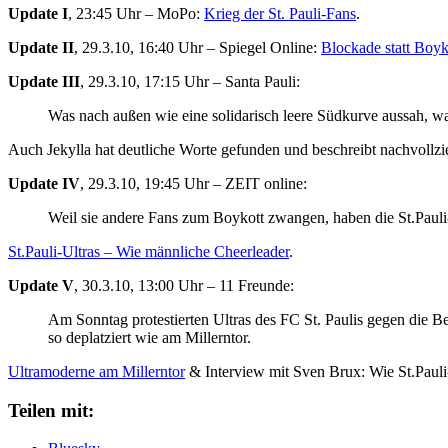
Update I
, 23:45 Uhr – MoPo:
Krieg der St. Pauli-Fans
.
Update II
, 29.3.10, 16:40 Uhr – Spiegel Online:
Blockade statt Boyko
Update III
, 29.3.10, 17:15 Uhr – Santa Pauli:
Was nach außen wie eine solidarisch leere Südkurve aussah, wa
Auch Jekylla hat deutliche Worte gefunden und beschreibt nachvollz
Update IV
, 29.3.10, 19:45 Uhr – ZEIT online:
Weil sie andere Fans zum Boykott zwangen, haben die St.Pauli-U
St.Pauli-Ultras – Wie männliche Cheerleader
.
Update V
, 30.3.10, 13:00 Uhr – 11 Freunde:
Am Sonntag protestierten Ultras des FC St. Paulis gegen die B
so deplatziert wie am Millerntor.
Ultramoderne am Millerntor
& Interview mit Sven Brux: Wie St.Pauli
Teilen mit: