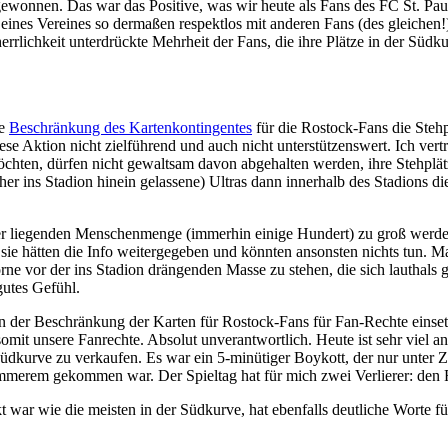
wonnen. Das war das Positive, was wir heute als Fans des FC St. Paul
 eines Vereines so dermaßen respektlos mit anderen Fans (des gleichen
herrlichkeit unterdrückte Mehrheit der Fans, die ihre Plätze in der S
ie
Beschränkung des Kartenkontingentes
für die Rostock-Fans die Stehp
iese Aktion nicht zielführend und auch nicht unterstützenswert. Ich ver
 möchten, dürfen nicht gewaltsam davon abgehalten werden, ihre Stehplä
er ins Stadion hinein gelassene) Ultras dann innerhalb des Stadions d
nter liegenden Menschenmenge (immerhin einige Hundert) zu groß werd
, sie hätten die Info weitergegeben und könnten ansonsten nichts tun.
vorne vor der ins Stadion drängenden Masse zu stehen, die sich lauthal
gutes Gefühl.
en der Beschränkung der Karten für Rostock-Fans für Fan-Rechte einset
omit unsere Fanrechte. Absolut unverantwortlich. Heute ist sehr viel a
üdkurve zu verkaufen. Es war ein 5-minütiger Boykott, der nur unter Zw
hlimmerem gekommen war. Der Spieltag hat für mich zwei Verlierer: den
war wie die meisten in der Südkurve, hat ebenfalls deutliche Worte für