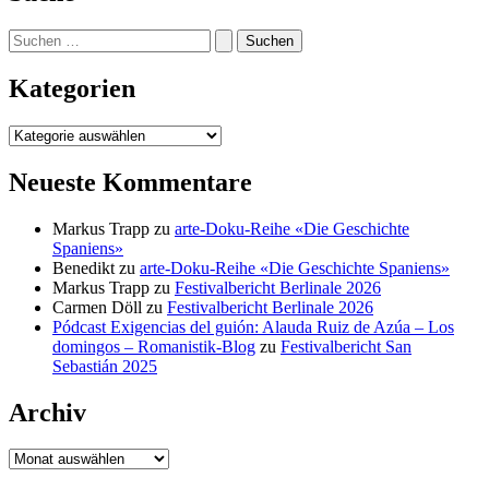
Suchen
nach:
Kategorien
Kategorien
Neueste Kommentare
Markus Trapp
zu
arte-Doku-Reihe «Die Geschichte
Spaniens»
Benedikt
zu
arte-Doku-Reihe «Die Geschichte Spaniens»
Markus Trapp
zu
Festivalbericht Berlinale 2026
Carmen Döll
zu
Festivalbericht Berlinale 2026
Pódcast Exigencias del guión: Alauda Ruiz de Azúa – Los
domingos – Romanistik-Blog
zu
Festivalbericht San
Sebastián 2025
Archiv
Archiv