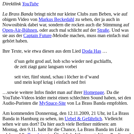
Direktlink
YouTube
La Brass Banda
bringt nicht nur kleine Clubs zum Beben, wie auf
obigem Video von
Markus Beckedahl
zu sehen, der ja auch in
Nowosibirsk dabei war, sondern die rocken auch die Stimmung auf
Open-Air-Bühnen
, oder auch mal schlicht auf der
Straße
. Und was
sie aus der
Captain Future
-Melodie machen, muss man einfach mal
gehört haben.
Ihre Texte, wie etwa diesen aus dem Lied
Doda Has
…
d’sun geht grod auf, hob scho wieder ned gschlaffn,
de zeit ziagt ganz langsam vorbei
seit vier, fünf stund, schau i löcher in d’wand
und mein kopf kriag i einfach ned frei
…sowie weitere Infos findet man auf ihrer
Homepage
. Da die
YouTube-Videos leider meist einen schlechten Sound haben, sei den
Audio-Puristen die
MySpace-Site
von La Brass Banda empfohlen.
Am kommenden Donnerstag, den 12.11.2009, 21 Uhr, ist La Brass
Banda in Hamburg zu sehen, im
Uebel & Gefährlich
. Vielleicht
sehen wir uns dort? Da hier auch viele Berliner mitlesen: am
Montag, den 9.11. habt Ihr die Chance, La Brass Banda im
Lido
zu