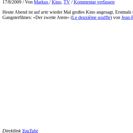
17/8/2009
/ Von
Markus
/
Kino
,
TV
/
Kommentar verfassen
Heute Abend ist auf
arte
wieder Mal großes Kino angesagt. Erstmals u
Gangsterfilmes: «Der zweite Atem» (
Le deuxième souffle
) von
Jean-P
Direktlink
YouTube