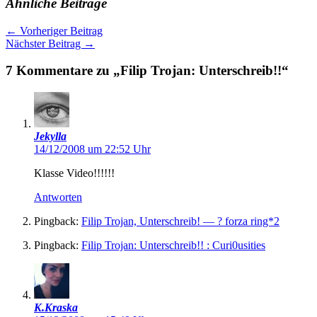
Ähnliche Beiträge
←
Vorheriger Beitrag
Nächster Beitrag
→
7 Kommentare zu „Filip Trojan: Unterschreib!!“
Jekylla
14/12/2008 um 22:52 Uhr
Klasse Video!!!!!!
Antworten
Pingback:
Filip Trojan, Unterschreib! — ? forza ring*2
Pingback:
Filip Trojan: Unterschreib!! : Curi0usities
K.Kraska