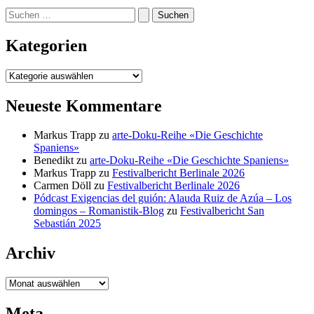
Suchen
nach:
Kategorien
Kategorien
Neueste Kommentare
Markus Trapp
zu
arte-Doku-Reihe «Die Geschichte
Spaniens»
Benedikt
zu
arte-Doku-Reihe «Die Geschichte Spaniens»
Markus Trapp
zu
Festivalbericht Berlinale 2026
Carmen Döll
zu
Festivalbericht Berlinale 2026
Pódcast Exigencias del guión: Alauda Ruiz de Azúa – Los
domingos – Romanistik-Blog
zu
Festivalbericht San
Sebastián 2025
Archiv
Archiv
Meta