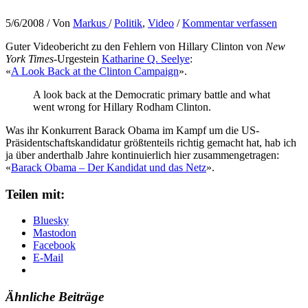
5/6/2008
/ Von
Markus
/
Politik
,
Video
/
Kommentar verfassen
Guter Videobericht zu den Fehlern von Hillary Clinton von
New
York Times
-Urgestein
Katharine Q. Seelye
:
«
A Look Back at the Clinton Campaign
».
A look back at the Democratic primary battle and what
went wrong for Hillary Rodham Clinton.
Was ihr Konkurrent Barack Obama im Kampf um die US-
Präsidentschaftskandidatur größtenteils richtig gemacht hat, hab ich
ja über anderthalb Jahre kontinuierlich hier zusammengetragen:
«
Barack Obama – Der Kandidat und das Netz
».
Teilen mit:
Bluesky
Mastodon
Facebook
E-Mail
Ähnliche Beiträge