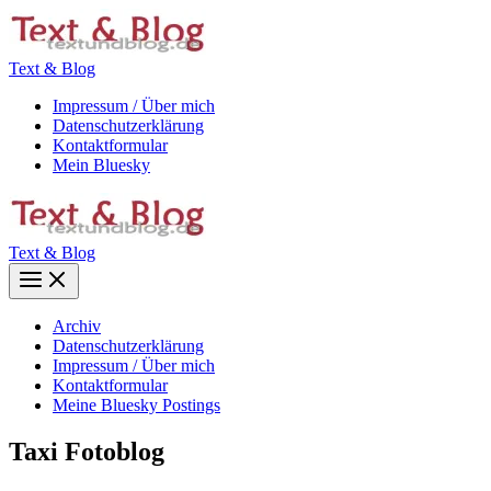
Zum
Inhalt
springen
Text & Blog
Impressum / Über mich
Datenschutzerklärung
Kontaktformular
Mein Bluesky
Text & Blog
Main
Menu
Archiv
Datenschutzerklärung
Impressum / Über mich
Kontaktformular
Meine Bluesky Postings
Taxi Fotoblog