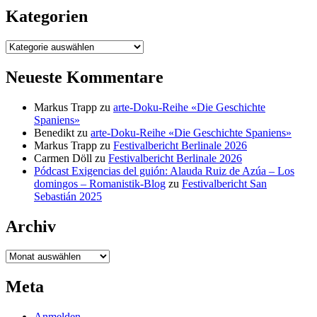
Kategorien
Kategorien
Neueste Kommentare
Markus Trapp
zu
arte-Doku-Reihe «Die Geschichte
Spaniens»
Benedikt
zu
arte-Doku-Reihe «Die Geschichte Spaniens»
Markus Trapp
zu
Festivalbericht Berlinale 2026
Carmen Döll
zu
Festivalbericht Berlinale 2026
Pódcast Exigencias del guión: Alauda Ruiz de Azúa – Los
domingos – Romanistik-Blog
zu
Festivalbericht San
Sebastián 2025
Archiv
Archiv
Meta
Anmelden