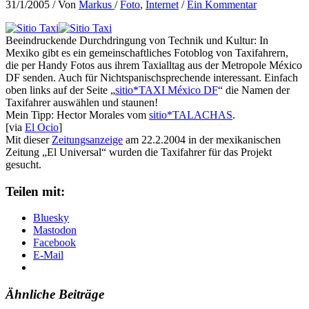
31/1/2005
/ Von
Markus
/
Foto
,
Internet
/
Ein Kommentar
Beeindruckende Durchdringung von Technik und Kultur: In
Mexiko gibt es ein gemeinschaftliches Fotoblog von Taxifahrern,
die per Handy Fotos aus ihrem Taxialltag aus der Metropole México
DF senden. Auch für Nichtspanischsprechende interessant. Einfach
oben links auf der Seite „
sitio*TAXI México DF
“ die Namen der
Taxifahrer auswählen und staunen!
Mein Tipp: Hector Morales vom
sitio*TALACHAS
.
[via
El Ocio
]
Mit dieser
Zeitungsanzeige
am 22.2.2004 in der mexikanischen
Zeitung „El Universal“ wurden die Taxifahrer für das Projekt
gesucht.
Teilen mit:
Bluesky
Mastodon
Facebook
E-Mail
Ähnliche Beiträge