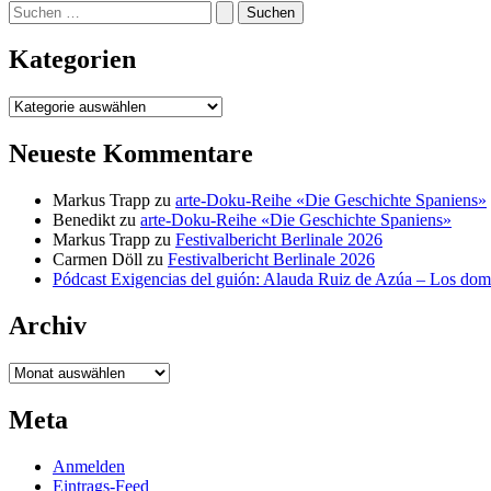
Suchen
nach:
Kategorien
Kategorien
Neueste Kommentare
Markus Trapp
zu
arte-Doku-Reihe «Die Geschichte Spaniens»
Benedikt
zu
arte-Doku-Reihe «Die Geschichte Spaniens»
Markus Trapp
zu
Festivalbericht Berlinale 2026
Carmen Döll
zu
Festivalbericht Berlinale 2026
Pódcast Exigencias del guión: Alauda Ruiz de Azúa – Los do
Archiv
Archiv
Meta
Anmelden
Eintrags-Feed