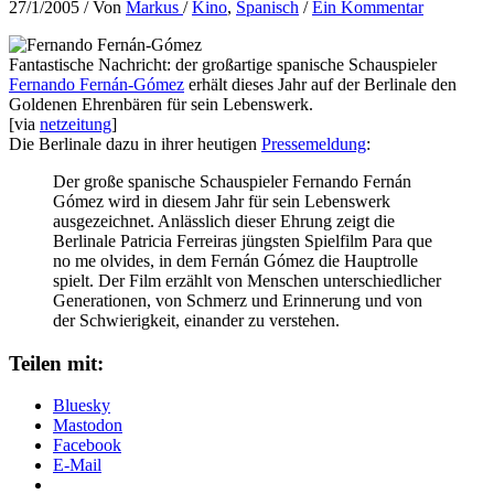
27/1/2005
/ Von
Markus
/
Kino
,
Spanisch
/
Ein Kommentar
Fantastische Nachricht: der großartige spanische Schauspieler
Fernando Fernán-Gómez
erhält dieses Jahr auf der Berlinale den
Goldenen Ehrenbären für sein Lebenswerk.
[via
netzeitung
]
Die Berlinale dazu in ihrer heutigen
Pressemeldung
:
Der große spanische Schauspieler Fernando Fernán
Gómez wird in diesem Jahr für sein Lebenswerk
ausgezeichnet. Anlässlich dieser Ehrung zeigt die
Berlinale Patricia Ferreiras jüngsten Spielfilm Para que
no me olvides, in dem Fernán Gómez die Hauptrolle
spielt. Der Film erzählt von Menschen unterschiedlicher
Generationen, von Schmerz und Erinnerung und von
der Schwierigkeit, einander zu verstehen.
Teilen mit:
Bluesky
Mastodon
Facebook
E-Mail