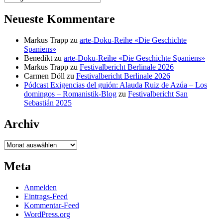
Neueste Kommentare
Markus Trapp
zu
arte-Doku-Reihe «Die Geschichte
Spaniens»
Benedikt
zu
arte-Doku-Reihe «Die Geschichte Spaniens»
Markus Trapp
zu
Festivalbericht Berlinale 2026
Carmen Döll
zu
Festivalbericht Berlinale 2026
Pódcast Exigencias del guión: Alauda Ruiz de Azúa – Los
domingos – Romanistik-Blog
zu
Festivalbericht San
Sebastián 2025
Archiv
Archiv
Meta
Anmelden
Eintrags-Feed
Kommentar-Feed
WordPress.org