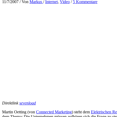
11/7/2007
/ Von
Markus
/
Internet
,
Video
/
5 Kommentare
Direktlink
sevenload
Martin Oetting (von
Connected Marketing
) steht dem
Elektrischen Re
dem Thema: Die Unternehmen müssen aufhören sich die Frage zu stelle