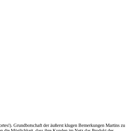
rtes!). Grundbotschaft der äußerst klugen Bemerkungen Martins zu
en die Möglichkeit, dass ihre Kunden im Netz das Produkt des