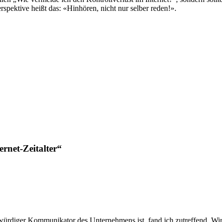
spektive heißt das: «Hinhören, nicht nur selber reden!».
rnet-Zeitalter“
würdiger Kommunikator des Unternehmens ist, fand ich zutreffend. Wird 