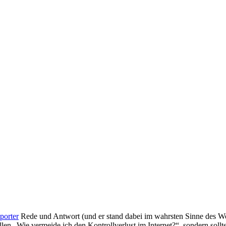
porter
Rede und Antwort (und er stand dabei im wahrsten Sinne des Wo
n „Wie vermeide ich den Kontrollverlust im Internet?“, sondern sollt