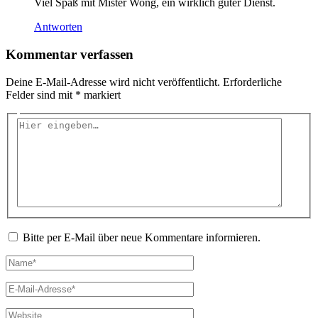
Viel Spaß mit Mister Wong, ein wirklich guter Dienst.
Antworten
Kommentar verfassen
Deine E-Mail-Adresse wird nicht veröffentlicht.
Erforderliche
Felder sind mit
*
markiert
Hier
eingeben…
Bitte per E-Mail über neue Kommentare informieren.
Name*
E-
Mail-
Adresse*
Website