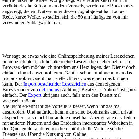
ein Benutzer bei Mister Wong ablegt. Alle Wörter sind natürlich
verlinkt, das heißt folgt man dem Verweis, werden alle Bookmarks
angezeigt, die ein Nutzer unter diesem
tag
abgelegt hat. Lange
Rede, kurze Wolke, so stellen sich die 50 am häufigsten von mir
verwandten Schlagwörter dar:
Wer sagt, so etwas wie eine Onlinespeicherung meiner Lesezeichen
brauche ich nicht, ich behalte meine Lesezeichen lieber bei mir im
Browser, dem möchte ich trotzdem ans Herz legen, den Dienst doch
einfach einmal auszuprobieren. Geht ja schnell und wenn man das
mal ausprobiert, sieht man vielleicht erst, was einem das bringen
kann. Der
Import bestehender Lesezeichen
aus dem eigenen
Browser oder von
del.icio.us
(Achtung: Besitzer ist Yahoo!) ist ganz
einfach. Der
Export
übrigens auch, falls man den Dienst mal
wechseln möchte.
Vielleicht erkennt ihr die Vorteile ja besser, wenn ihr das mal
ausprobiert. Und natürlich kann man seine Bookmarks auch privat
abspeichern, also nicht für andere einsehbar. Aber gerade das Teilen
mit anderen Nutzern und das Entdecken interessanter Webseiten in
den Quellen der anderen machen natürlich die Vorteile solcher
Dienste aus. Über die Nutzung von Online-