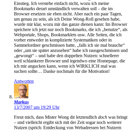
Einstieg. Ich verstehe einfach nicht, wozu ich meine
Bookmarks derart umständlich verwalten soll – die im
Browser ersetzen sie eben nicht. Aber nach ein paar Tagen,
um genau zu sein, als ich Deine Wong-Roll gesehen habe,
wurde mir klar, wozu mir das ganze dienen kann: Im Browser
speichere ich jetzt nur noch Bookmarks, die ich „benutze“, als
Webportale, Shops, Bookmarklets usw. Alle Seiten, die ich
vorher entweder in komplizierte Systematiken oder in
Sammelordner geschmissen hatte, „falls ich sie mal brauche“
oder „um sie später anzusehen“ habe ich rausgeschmissen und
„gewongt“ – und habe den doppelten Nutzen: schnellerer
weil schlankerer Browser und irgendwo eine Homepage, die
ich mir angucken kann, wenn ich WIRKLICH mal was
suchen sollte… Danke nochmals für die Motivation!
Antworten
Markus
13/7/2007 um 19:29 Uhr
Freut mich, dass Mister Wong dir letztendlich
doch
was bringt
– und vielleicht ergibt sich mit der Zeit sogar noch weiterer
Nutzen (sprich: Entdeckung von Webadressen bei Nutzern