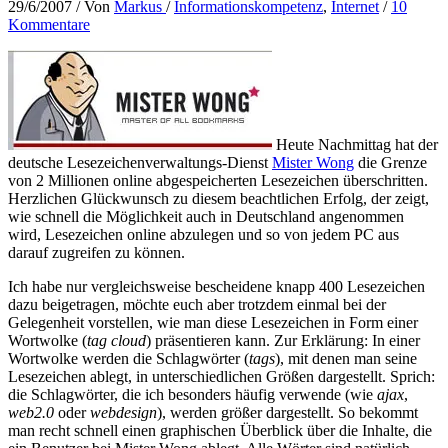
29/6/2007
/ Von
Markus
/
Informationskompetenz
,
Internet
/
10
Kommentare
Heute Nachmittag hat der
deutsche Lesezeichenverwaltungs-Dienst
Mister Wong
die Grenze
von 2 Millionen online abgespeicherten Lesezeichen überschritten.
Herzlichen Glückwunsch zu diesem beachtlichen Erfolg, der zeigt,
wie schnell die Möglichkeit auch in Deutschland angenommen
wird, Lesezeichen online abzulegen und so von jedem PC aus
darauf zugreifen zu können.
Ich habe nur vergleichsweise bescheidene knapp 400 Lesezeichen
dazu beigetragen, möchte euch aber trotzdem einmal bei der
Gelegenheit vorstellen, wie man diese Lesezeichen in Form einer
Wortwolke (
tag cloud
) präsentieren kann. Zur Erklärung: In einer
Wortwolke werden die Schlagwörter (
tags
), mit denen man seine
Lesezeichen ablegt, in unterschiedlichen Größen dargestellt. Sprich:
die Schlagwörter, die ich besonders häufig verwende (wie
ajax
,
web2.0
oder
webdesign
), werden größer dargestellt. So bekommt
man recht schnell einen graphischen Überblick über die Inhalte, die