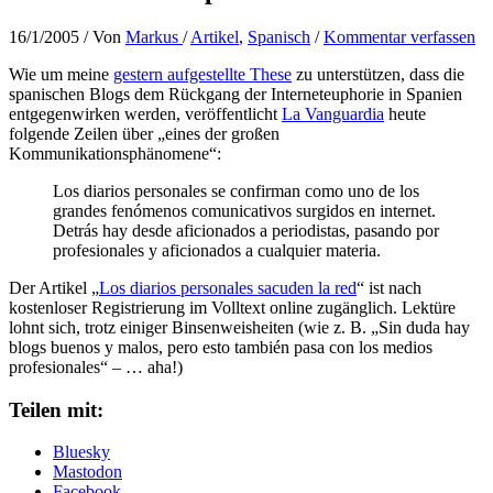
16/1/2005
/ Von
Markus
/
Artikel
,
Spanisch
/
Kommentar verfassen
Wie um meine
gestern aufgestellte These
zu unterstützen, dass die
spanischen Blogs dem Rückgang der Interneteuphorie in Spanien
entgegenwirken werden, veröffentlicht
La Vanguardia
heute
folgende Zeilen über „eines der großen
Kommunikationsphänomene“:
Los diarios personales se confirman como uno de los
grandes fenómenos comunicativos surgidos en internet.
Detrás hay desde aficionados a periodistas, pasando por
profesionales y aficionados a cualquier materia.
Der Artikel „
Los diarios personales sacuden la red
“ ist nach
kostenloser Registrierung im Volltext online zugänglich. Lektüre
lohnt sich, trotz einiger Binsenweisheiten (wie z. B. „Sin duda hay
blogs buenos y malos, pero esto también pasa con los medios
profesionales“ – … aha!)
Teilen mit:
Bluesky
Mastodon
Facebook