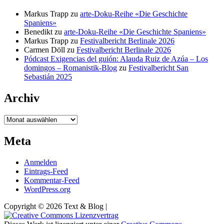
Markus Trapp
zu
arte-Doku-Reihe «Die Geschichte
Spaniens»
Benedikt
zu
arte-Doku-Reihe «Die Geschichte Spaniens»
Markus Trapp
zu
Festivalbericht Berlinale 2026
Carmen Döll
zu
Festivalbericht Berlinale 2026
Pódcast Exigencias del guión: Alauda Ruiz de Azúa – Los
domingos – Romanistik-Blog
zu
Festivalbericht San
Sebastián 2025
Archiv
Archiv
Meta
Anmelden
Eintrags-Feed
Kommentar-Feed
WordPress.org
Copyright © 2026 Text & Blog |