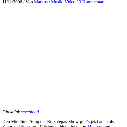
11/11/2006
/ Von
Markus
/
Musik
,
Video
/
3 Kommentare
Direktlink
sevenload
Den Mindtime-Song der Rob-Vegas-Show gibt’s jetzt auch als
Karaoke-Video zum Mitsingen. Nette Idee von
Miciboy
und