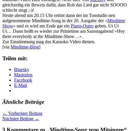
gleichzeitig ein Beweis dafür, dass Rob das Lied gar nicht SOOOO
schlecht singt ;-)!
Heute abend um 20.15 Uhr ertönt dann der im Tonstudio neu
aufgenommene Mindtime-Song in der 20. Ausgabe der «
Mindtime
Show
» und es wird am Ende gar ein
Piano-Outro
geben. Ui Ui
Ui… Dann heißt es wieder zur Primetime am Samstagabend «Hey
there everybody at the Mindtime-Show…».
Zur Einstimmung mag das Karaoke-Video dienen.
[via
Mindtime-Blog
]
Teilen mit:
Bluesky
Mastodon
Facebook
E-Mail
Ähnliche Beiträge
←
Vorheriger Beitrag
Nächster Beitrag
→
3 Kommentare zu „Mindtime-Song zum Mitsingen“