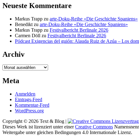
Neueste Kommentare
Markus Trapp
zu
arte-Doku-Reihe «Die Geschichte Spaniens»
Benedikt
zu
arte-Doku-Reihe «Die Geschichte Spaniens»
Markus Trapp
zu
Festivalbericht Berlinale 2026
Carmen Döll
zu
Festivalbericht Berlinale 2026
Pódcast Exigencias del guión: Alauda Ruiz de Azúa – Los do
Archiv
Archiv
Meta
Anmelden
Eintrags-Feed
Kommentar-Feed
WordPress.org
Copyright © 2026 Text & Blog |
Dieses Werk ist lizenziert unter einer
Creative Commons
Namensnenn
Weitergabe unter gleichen Bedingungen 4.0 Internationale Lizenz.