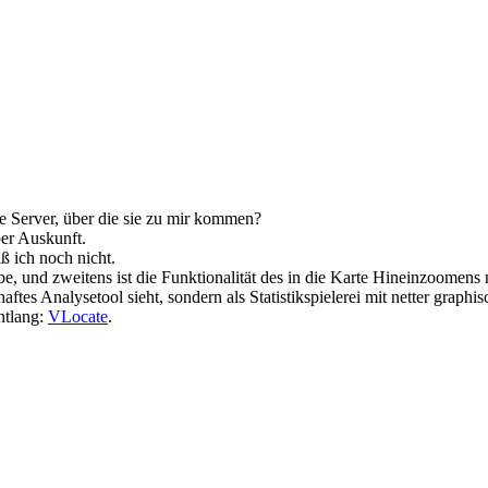
 Server, über die sie zu mir kommen?
ber Auskunft.
ß ich noch nicht.
t habe, und zweitens ist die Funktionalität des in die Karte Hineinzoomen
haftes Analysetool sieht, sondern als Statistikspielerei mit netter graph
ntlang:
VLocate
.