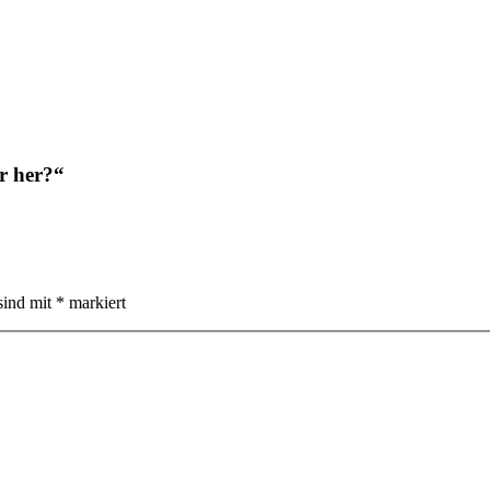
r her?“
sind mit
*
markiert