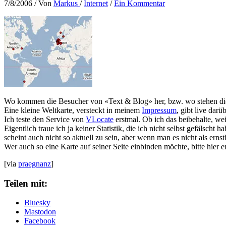
7/8/2006
/ Von
Markus
/
Internet
/
Ein Kommentar
Wo kommen die Besucher von «Text & Blog» her, bzw. wo stehen die
Eine kleine Weltkarte, versteckt in meinem
Impressum
, gibt live darü
Ich teste den Service von
VLocate
erstmal. Ob ich das beibehalte, wei
Eigentlich traue ich ja keiner Statistik, die ich nicht selbst gefälsch
scheint auch nicht so aktuell zu sein, aber wenn man es nicht als ernst
Wer auch so eine Karte auf seiner Seite einbinden möchte, bitte hier e
[via
praegnanz
]
Teilen mit:
Bluesky
Mastodon
Facebook