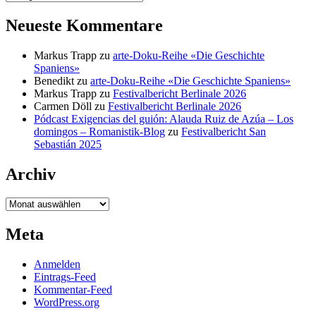
Neueste Kommentare
Markus Trapp
zu
arte-Doku-Reihe «Die Geschichte
Spaniens»
Benedikt
zu
arte-Doku-Reihe «Die Geschichte Spaniens»
Markus Trapp
zu
Festivalbericht Berlinale 2026
Carmen Döll
zu
Festivalbericht Berlinale 2026
Pódcast Exigencias del guión: Alauda Ruiz de Azúa – Los
domingos – Romanistik-Blog
zu
Festivalbericht San
Sebastián 2025
Archiv
Archiv
Meta
Anmelden
Eintrags-Feed
Kommentar-Feed
WordPress.org