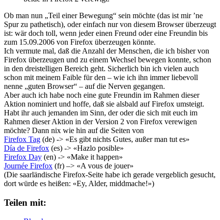
Ob man nun „Teil einer Bewegung“ sein möchte (das ist mir ’ne
Spur zu pathetisch), oder einfach nur von diesem Browser überzeugt
ist: wär doch toll, wenn jeder einen Freund oder eine Freundin bis
zum 15.09.2006 von Firefox überzeugen könnte.
Ich vermute mal, daß die Anzahl der Menschen, die ich bisher von
Firefox überzeugen und zu einem Wechsel bewegen konnte, schon
in den dreistelligen Bereich geht. Sicherlich bin ich vielen auch
schon mit meinem Faible für den – wie ich ihn immer liebevoll
nenne „guten Browser“ – auf die Nerven gegangen.
Aber auch ich habe noch eine gute Freundin im Rahmen dieser
Aktion nominiert und hoffe, daß sie alsbald auf Firefox umsteigt.
Habt ihr auch jemanden im Sinn, der oder die sich mit euch im
Rahmen dieser Aktion in der Version 2 von Firefox verewigen
möchte? Dann nix wie hin auf die Seiten von
Firefox Tag
(de) -> «Es gibt nichts Gutes, außer man tut es»
Día de Firefox
(es) -> «Hazlo posible»
Firefox Day
(en) -> «Make it happen»
Journée Firefox
(fr) –> «A vous de jouer»
(Die saarländische Firefox-Seite habe ich gerade vergeblich gesucht,
dort würde es heißen: «Ey, Alder, middmache!»)
Teilen mit: