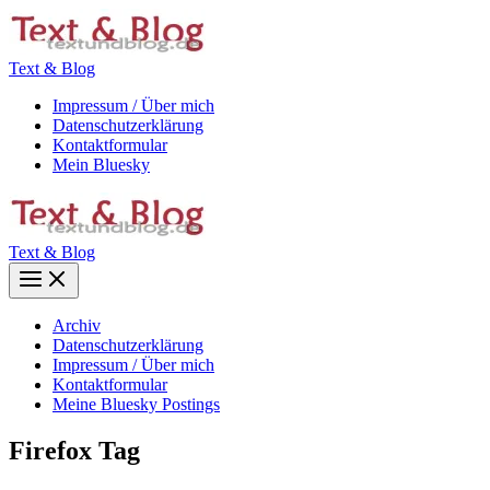
Zum
Inhalt
springen
Text & Blog
Impressum / Über mich
Datenschutzerklärung
Kontaktformular
Mein Bluesky
Text & Blog
Main
Menu
Archiv
Datenschutzerklärung
Impressum / Über mich
Kontaktformular
Meine Bluesky Postings
Firefox Tag