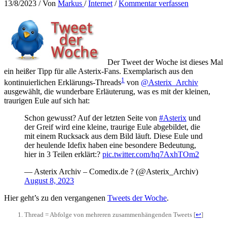
13/8/2023
/ Von
Markus
/
Internet
/
Kommentar verfassen
Der Tweet der Woche ist dieses Mal
ein heißer Tipp für alle Asterix-Fans. Exemplarisch aus den
1
kontinuierlichen Erklärungs-Threads
von
@Asterix_Archiv
ausgewählt, die wunderbare Erläuterung, was es mit der kleinen,
traurigen Eule auf sich hat:
Schon gewusst? Auf der letzten Seite von
#Asterix
und
der Greif wird eine kleine, traurige Eule abgebildet, die
mit einem Rucksack aus dem Bild läuft. Diese Eule und
der heulende Idefix haben eine besondere Bedeutung,
hier in 3 Teilen erklärt:?
pic.twitter.com/hq7AxhTOm2
— Asterix Archiv – Comedix.de ? (@Asterix_Archiv)
August 8, 2023
Hier geht’s zu den vergangenen
Tweets der Woche
.
Thread = Abfolge von mehreren zusammenhängenden Tweets
[
↩
]