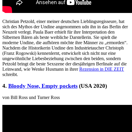
Christian Petzold, einer meiner deutschen Lieblingsregisseure, hat
sich des Mythos der Undine angenommen udn ihn in das Berlin der
Neuzeit verlegt. Paula Baer erhielt für ihre Interpretation den
Silbernen Bären als beste weibliche Darstellerin. Sie spielt die
moderne Undine, die aufhören möchte ihre Männer zu „ermorden“.
Nachdem die Historikerin Undine den Industrietaucher Christoph
(Franz Rogowski) kennenlernt, entwickelt sich nicht nur eine
ungewöhnliche Liebesbeziehung zwischen den beiden, sondern
Petzold bringt die beste Sexszene der diesjährigen Berlinale auf die
Leinwand, wie Wenke Husmann in ihrer
Rezension in DIE ZEIT
schreibt.
4.
Bloody Nose, Empty pockets
(USA 2020)
von Bill Ross und Turner Ross