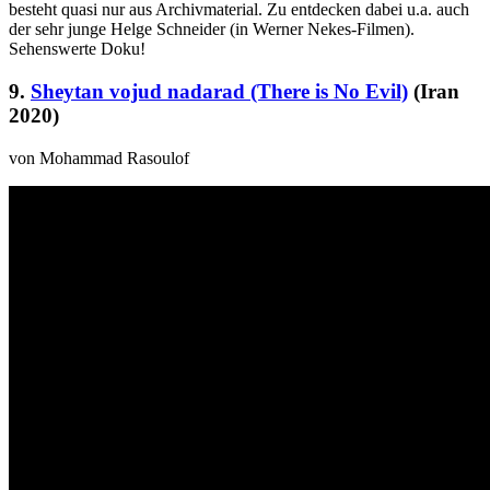
besteht quasi nur aus Archivmaterial. Zu entdecken dabei u.a. auch
der sehr junge Helge Schneider (in Werner Nekes-Filmen).
Sehenswerte Doku!
9.
Sheytan vojud nadarad (There is No Evil)
(Iran
2020)
von Mohammad Rasoulof