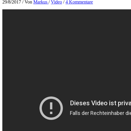
29/8/2017
/ Von
Markus
/
Video
/
4 Kommentare