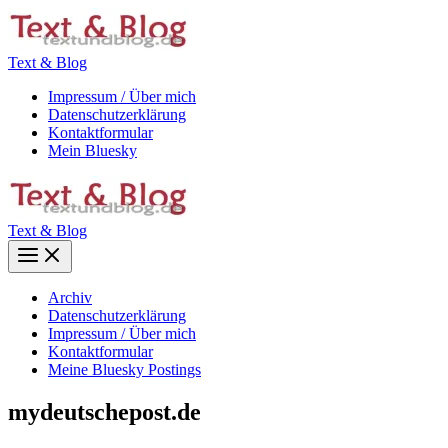
Zum
Inhalt
springen
Text & Blog
Impressum / Über mich
Datenschutzerklärung
Kontaktformular
Mein Bluesky
Text & Blog
Main
Menu
Archiv
Datenschutzerklärung
Impressum / Über mich
Kontaktformular
Meine Bluesky Postings
mydeutschepost.de