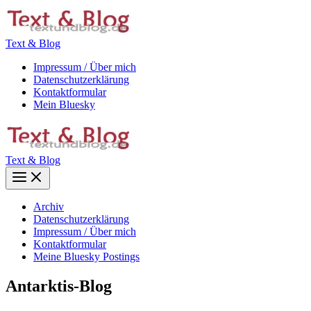
Zum
Inhalt
springen
Text & Blog
Impressum / Über mich
Datenschutzerklärung
Kontaktformular
Mein Bluesky
Text & Blog
Main
Menu
Archiv
Datenschutzerklärung
Impressum / Über mich
Kontaktformular
Meine Bluesky Postings
Antarktis-Blog