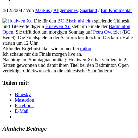
4/12/2004
/ Von
Markus
/
Allgemeines
,
Saarland
/
Ein Kommentar
Die für den
BC Bischmisheim
spielende Chinesin
und Titelverteidigerin
Huaiwen Xu
steht im Finale der
Badminton
Open
. Sie trifft dort am morgigen Sonntag auf
Petra Overzier
(BC
Beuel). Die Finalspiele in der Saarbrücker Joachim-Deckarm-Halle
starten um 12 Uhr.
Aktueller Ergebnisticker wie immer bei
milon
.
Ich schaue mir die Finals morgen live an.
Nachtrag am Sonntagnachmittag: Huaiwen Xu hat verdient in 2
Sätzen gewonnen und damit ihren Titel bei den Badminton Open
verteidigt. Glückwunsch an die chinesische Saarländerin!
Teilen mit:
Bluesky
Mastodon
Facebook
E-Mail
Ähnliche Beiträge