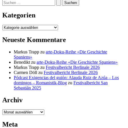
Suchen
nach:
Kategorien
Kategorien
Neueste Kommentare
Markus Trapp
zu
arte-Doku-Reihe «Die Geschichte
Spaniens»
Benedikt
zu
arte-Doku-Reihe «Die Geschichte Spaniens»
Markus Trapp
zu
Festivalbericht Berlinale 2026
Carmen Döll
zu
Festivalbericht Berlinale 2026
Pódcast Exigencias del guión: Alauda Ruiz de Azúa – Los
domingos – Romanistik-Blog
zu
Festivalbericht San
Sebastián 2025
Archiv
Archiv
Meta