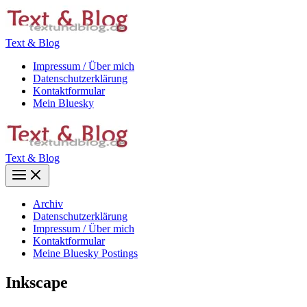
Zum
Inhalt
springen
Text & Blog
Impressum / Über mich
Datenschutzerklärung
Kontaktformular
Mein Bluesky
Text & Blog
Main
Menu
Archiv
Datenschutzerklärung
Impressum / Über mich
Kontaktformular
Meine Bluesky Postings
Inkscape