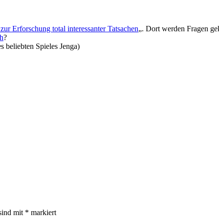
t zur Erforschung total interessanter Tatsachen
„. Dort werden Fragen gek
ch
?
s beliebten Spieles Jenga)
sind mit
*
markiert