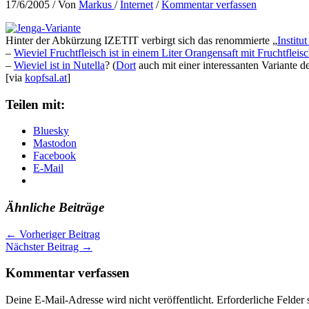
17/6/2005
/ Von
Markus
/
Internet
/
Kommentar verfassen
Hinter der Abkürzung IZETIT verbirgt sich das renommierte „
Institu
–
Wieviel Fruchtfleisch ist in einem Liter Orangensaft mit Fruchtfleis
–
Wieviel ist in Nutella
? (
Dort
auch mit einer interessanten Variante de
[via
kopfsal.at
]
Teilen mit:
Bluesky
Mastodon
Facebook
E-Mail
Ähnliche Beiträge
←
Vorheriger Beitrag
Nächster Beitrag
→
Kommentar verfassen
Deine E-Mail-Adresse wird nicht veröffentlicht.
Erforderliche Felder 