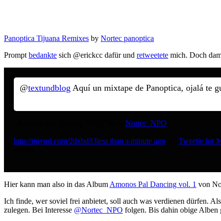
Panoptica Tijuana Remixes
by
Nortec panoptica
Prompt
bedankte
sich @erickcc dafür und
retweetete
mich. Doch damit
@
textundblog
Aquí un mixtape de Panoptica, ojalá te g
„Ámonos pal Dancing Vol 1“ by @
Nortec_NPO
http://tinyurl.com/2dxbd33
less than a minute ago
via
Tweetie for 
erickcc
Hier kann man also in das Album
Amonos Pal Dancing vol. 1
von Nor
Ich finde, wer soviel frei anbietet, soll auch was verdienen dürfen.
zulegen. Bei Interesse
@Nortec_NPO
folgen. Bis dahin obige Alben 