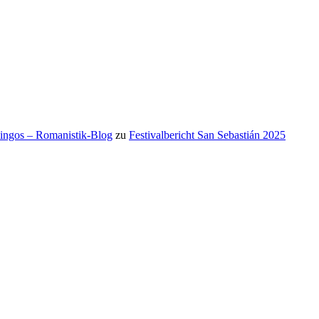
mingos – Romanistik-Blog
zu
Festivalbericht San Sebastián 2025