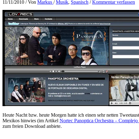
11/11/2010
/ Von
Markus
/
Musik
,
Spanisch
/
Kommentar verfassen
Heute Nacht bzw. heute Morgen hatte ich einen sehr netten Tweetau
Mexikos hinwies (im Artikel
Nortec Panoptica Orchestra – Complejo
zum freien Download anbiete.