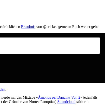
ausdrücklichen
Erlaubnis
von @erickcc gerne an Euch weiter gebe:
den
.
h werde mir das Mixtape «
Ámonos pal Dancing Vol. 2
» jedenfalls
ist der Gründer von Nortec Panoptica)
Soundcloud
stöbern.